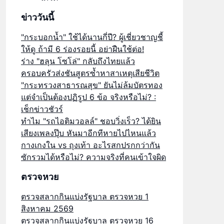
ข่าววันนี้
"กระบอกน้ำ" ใช้ได้นานกี่ปี? ผู้เชี่ยวชาญชี้
ให้ดู ถ้ามี 6 ร่องรอยนี้ อย่าฝืนใช้ต่อ!
ร่าง "ฮลุน โซโล่" กลับถึงไทยแล้ว
ครอบครัวส่งชันสูตรซ้ำหาสาเหตุเสียชีวิต
"กระทรวงสาธารณสุข" ยันไม่ล้มบัตรทอง
แต่จำเป็นต้องปฏิรูป 6 ข้อ จริงหรือไม่? :
เช็กข่าวชัวร์
ทำไม "รถไอติมวอลล์" ชอบวิ่งเร็ว? ได้ยิน
เสียงเพลงปุ๊บ หันมาอีกทีหายไปไหนแล้ว
กางเกงใน vs ถุงเท้า อะไรสกปรกกว่ากัน
ซักรวมได้หรือไม่? ความจริงที่คนเข้าใจผิด
ตรวจหวย
ตรวจสลากกินแบ่งรัฐบาล ตรวจหวย 1
สิงหาคม 2569
ตรวจสลากกินแบ่งรัฐบาล ตรวจหวย 16