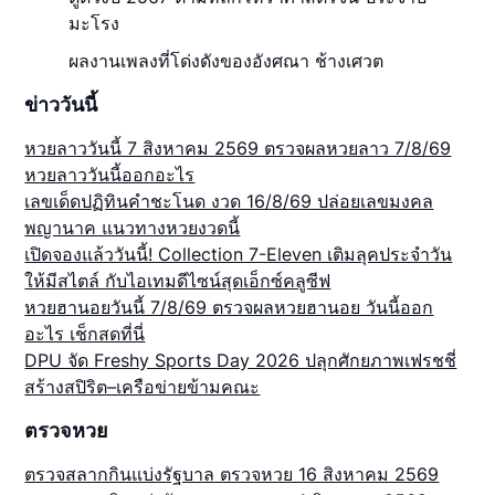
มะโรง
ผลงานเพลงที่โด่งดังของอังศณา ช้างเศวต
ข่าววันนี้
หวยลาววันนี้ 7 สิงหาคม 2569 ตรวจผลหวยลาว 7/8/69
หวยลาววันนี้ออกอะไร
เลขเด็ดปฏิทินคำชะโนด งวด 16/8/69 ปล่อยเลขมงคล
พญานาค แนวทางหวยงวดนี้
เปิดจองแล้ววันนี้! Collection 7-Eleven เติมลุคประจำวัน
ให้มีสไตล์ กับไอเทมดีไซน์สุดเอ็กซ์คลูซีฟ
หวยฮานอยวันนี้ 7/8/69 ตรวจผลหวยฮานอย วันนี้ออก
อะไร เช็กสดที่นี่
DPU จัด Freshy Sports Day 2026 ปลุกศักยภาพเฟรชชี่
สร้างสปิริต–เครือข่ายข้ามคณะ
ตรวจหวย
ตรวจสลากกินแบ่งรัฐบาล ตรวจหวย 16 สิงหาคม 2569