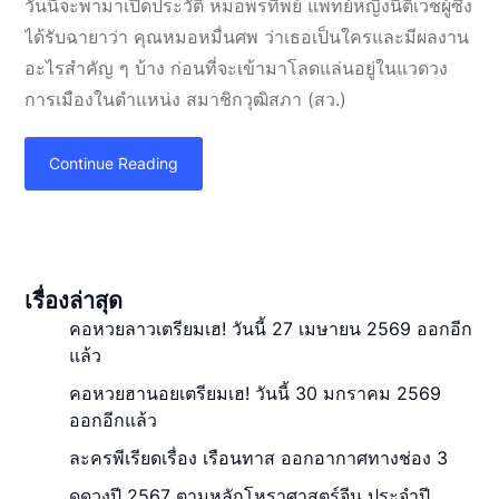
วันนี้จะพามาเปิดประวัติ หมอพรทิพย์ แพทย์หญิงนิติเวชผู้ซึ่ง
ได้รับฉายาว่า คุณหมอหมื่นศพ ว่าเธอเป็นใครและมีผลงาน
อะไรสำคัญ ๆ บ้าง ก่อนที่จะเข้ามาโลดแล่นอยู่ในแวดวง
การเมืองในตำแหน่ง สมาชิกวุฒิสภา (สว.)
Continue Reading
เรื่องล่าสุด
คอหวยลาวเตรียมเฮ! วันนี้ 27 เมษายน 2569 ออกอีก
แล้ว
คอหวยฮานอยเตรียมเฮ! วันนี้ 30 มกราคม 2569
ออกอีกแล้ว
ละครพีเรียดเรื่อง เรือนทาส ออกอากาศทางช่อง 3
ดูดวงปี 2567 ตามหลักโหราศาสตร์จีน ประจำปี