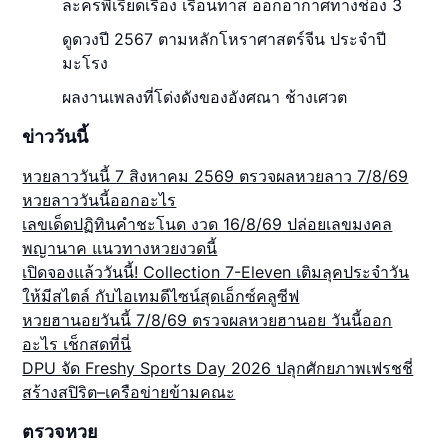
ละครพีเรียดเรื่อง เรือนทาส ออกอากาศทางช่อง 3
ดูดวงปี 2567 ตามหลักโหราศาสตร์จีน ประจำปี
มะโรง
ผลงานเพลงที่โด่งดังของอังศณา ช้างเศวต
ข่าววันนี้
หวยลาววันนี้ 7 สิงหาคม 2569 ตรวจผลหวยลาว 7/8/69
หวยลาววันนี้ออกอะไร
เลขเด็ดปฏิทินคำชะโนด งวด 16/8/69 ปล่อยเลขมงคล
พญานาค แนวทางหวยงวดนี้
เปิดจองแล้ววันนี้! Collection 7-Eleven เติมลุคประจำวัน
ให้มีสไตล์ กับไอเทมดีไซน์สุดเอ็กซ์คลูซีฟ
หวยฮานอยวันนี้ 7/8/69 ตรวจผลหวยฮานอย วันนี้ออก
อะไร เช็กสดที่นี่
DPU จัด Freshy Sports Day 2026 ปลุกศักยภาพเฟรชชี่
สร้างสปิริต–เครือข่ายข้ามคณะ
ตรวจหวย