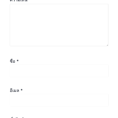
ชื่อ
*
อีเมล
*