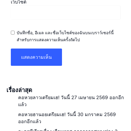
เว็บไซต์
บันทึกชื่อ, อีเมล และชื่อเว็บไซต์ของฉันบนเบราว์เซอร์นี้
สำหรับการแสดงความเห็นครั้งถัดไป
เรื่องล่าสุด
คอหวยลาวเตรียมเฮ! วันนี้ 27 เมษายน 2569 ออกอีก
แล้ว
คอหวยฮานอยเตรียมเฮ! วันนี้ 30 มกราคม 2569
ออกอีกแล้ว