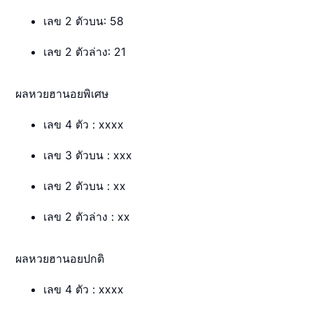
เลข 2 ตัวบน: 58
เลข 2 ตัวล่าง: 21
ผลหวยฮานอยพิเศษ
เลข 4 ตัว : xxxx
เลข 3 ตัวบน : xxx
เลข 2 ตัวบน : xx
เลข 2 ตัวล่าง : xx
ผลหวยฮานอยปกติ
เลข 4 ตัว : xxxx