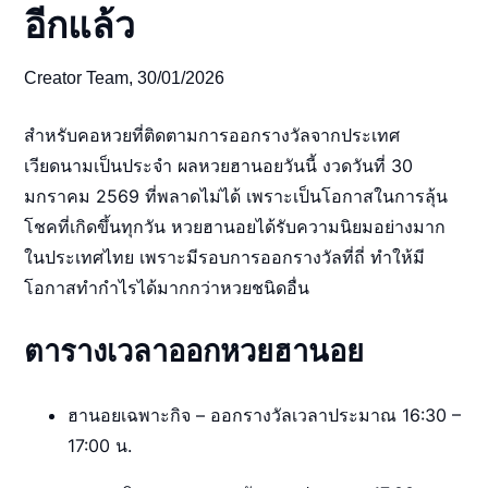
อีกแล้ว
Creator Team,
30/01/2026
สำหรับคอหวยที่ติดตามการออกรางวัลจากประเทศ
เวียดนามเป็นประจำ ผลหวยฮานอยวันนี้ งวดวันที่ 30
มกราคม 2569 ที่พลาดไม่ได้ เพราะเป็นโอกาสในการลุ้น
โชคที่เกิดขึ้นทุกวัน หวยฮานอยได้รับความนิยมอย่างมาก
ในประเทศไทย เพราะมีรอบการออกรางวัลที่ถี่ ทำให้มี
โอกาสทำกำไรได้มากกว่าหวยชนิดอื่น
ตารางเวลาออก
หวยฮานอย
ฮานอยเฉพาะกิจ – ออกรางวัลเวลาประมาณ 16:30 –
17:00 น.