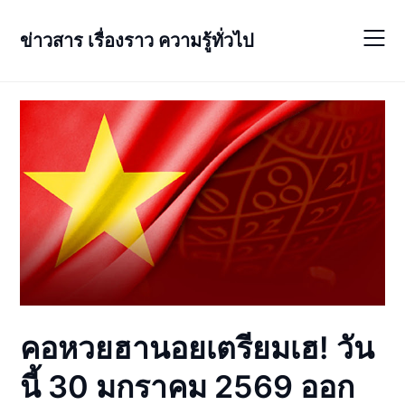
Skip
to
ข่าวสาร เรื่องราว ความรู้ทั่วไป
content
คอหวยฮานอยเตรียมเฮ! วัน
นี้ 30 มกราคม 2569 ออก