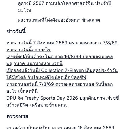
ดูดวงปี 2567 ตามหลักโหราศาสตร์จีน ประจำปี
มะโรง
ผลงานเพลงที่โด่งดังของอังศณา ช้างเศวต
ข่าววันนี้
หวยลาววันนี้ 7 สิงหาคม 2569 ตรวจผลหวยลาว 7/8/69
หวยลาววันนี้ออกอะไร
เลขเด็ดปฏิทินคำชะโนด งวด 16/8/69 ปล่อยเลขมงคล
พญานาค แนวทางหวยงวดนี้
เปิดจองแล้ววันนี้! Collection 7-Eleven เติมลุคประจำวัน
ให้มีสไตล์ กับไอเทมดีไซน์สุดเอ็กซ์คลูซีฟ
หวยฮานอยวันนี้ 7/8/69 ตรวจผลหวยฮานอย วันนี้ออก
อะไร เช็กสดที่นี่
DPU จัด Freshy Sports Day 2026 ปลุกศักยภาพเฟรชชี่
สร้างสปิริต–เครือข่ายข้ามคณะ
ตรวจหวย
ตรวจสลากกินแบ่งรัฐบาล ตรวจหวย 16 สิงหาคม 2569