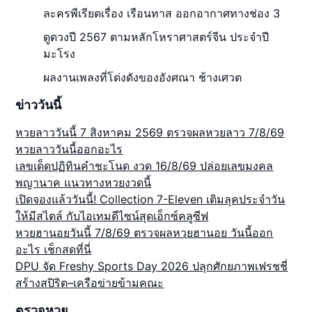
ละครพีเรียดเรื่อง เรือนทาส ออกอากาศทางช่อง 3
ดูดวงปี 2567 ตามหลักโหราศาสตร์จีน ประจำปี
มะโรง
ผลงานเพลงที่โด่งดังของอังศณา ช้างเศวต
ข่าววันนี้
หวยลาววันนี้ 7 สิงหาคม 2569 ตรวจผลหวยลาว 7/8/69
หวยลาววันนี้ออกอะไร
เลขเด็ดปฏิทินคำชะโนด งวด 16/8/69 ปล่อยเลขมงคล
พญานาค แนวทางหวยงวดนี้
เปิดจองแล้ววันนี้! Collection 7-Eleven เติมลุคประจำวัน
ให้มีสไตล์ กับไอเทมดีไซน์สุดเอ็กซ์คลูซีฟ
หวยฮานอยวันนี้ 7/8/69 ตรวจผลหวยฮานอย วันนี้ออก
อะไร เช็กสดที่นี่
DPU จัด Freshy Sports Day 2026 ปลุกศักยภาพเฟรชชี่
สร้างสปิริต–เครือข่ายข้ามคณะ
ตรวจหวย