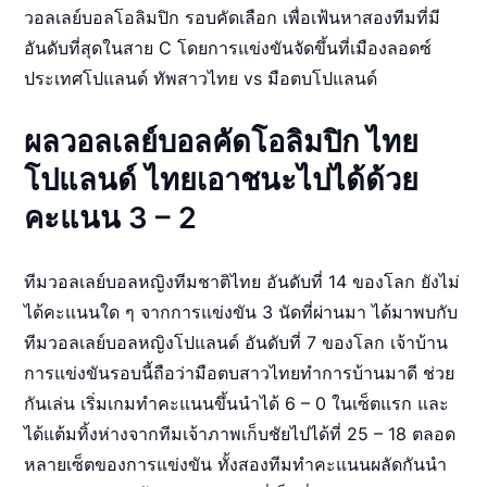
วอลเลย์บอลโอลิมปิก รอบคัดเลือก เพื่อเฟ้นหาสองทีมที่มี
อันดับที่สุดในสาย C โดยการแข่งขันจัดขึ้นที่เมืองลอดซ์
ประเทศโปแลนด์ ทัพสาวไทย vs มือตบโปแลนด์
ผลวอลเลย์บอลคัดโอลิมปิก ไทย
โปแลนด์
ไทยเอาชนะไปได้ด้วย
คะแนน 3 – 2
ทีมวอลเลย์บอลหญิงทีมชาติไทย อันดับที่ 14 ของโลก ยังไม่
ได้คะแนนใด ๆ จากการแข่งขัน 3 นัดที่ผ่านมา ได้มาพบกับ
ทีมวอลเลย์บอลหญิงโปแลนด์ อันดับที่ 7 ของโลก เจ้าบ้าน
การแข่งขันรอบนี้ถือว่ามือตบสาวไทยทำการบ้านมาดี ช่วย
กันเล่น เริ่มเกมทำคะแนนขึ้นนำได้ 6 – 0 ในเซ็ตแรก และ
ได้แต้มทิ้งห่างจากทีมเจ้าภาพเก็บชัยไปได้ที่ 25 – 18 ตลอด
หลายเซ็ตของการแข่งขัน ทั้งสองทีมทำคะแนนผลัดกันนำ