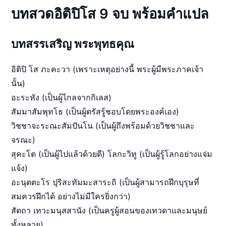
บทสวด
อิติปิโส 9 จบ
พร้อมคำแปล
บทสรรเสริญ พระพุทธคุณ
อิติปิ โส ภะคะวา (เพราะเหตุอย่างนี้ พระผู้มีพระภาคเจ้า
นั้น)
อะระหัง (เป็นผู้ไกลจากกิเลส)
สัมมาสัมพุทโธ (เป็นผู้ตรัสรู้ชอบโดยพระองค์เอง)
วิชชาจะระณะสัมปันโน (เป็นผู้ถึงพร้อมด้วยวิชชาและ
จรณะ)
สุคะโต (เป็นผู้ไปแล้วด้วยดี) โลกะวิทู (เป็นผู้รู้โลกอย่างแจ่ม
แจ้ง)
อะนุตตะโร ปุริสะทัมมะสาระถิ (เป็นผู้สามารถฝึกบุรุษที่
สมควรฝึกได้ อย่างไม่มีใครยิ่งกว่า)
สัตถา เทวะมนุสสานัง (เป็นครูผู้สอนของเทวดาและมนุษย์
ทั้งหลาย)