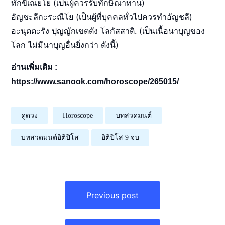
ทักขิเณยโย (เป็นผู้ควรรับทักษิณาทาน)
อัญชะลีกะระณีโย (เป็นผู้ที่บุคคลทั่วไปควรทำอัญชลี)
อะนุตตะรัง ปุญญักเขตตัง โลกัสสาติ. (เป็นเนื้อนาบุญของ
โลก ไม่มีนาบุญอื่นยิ่งกว่า ดังนี้)
อ่านเพิ่มเติม :
https://www.sanook.com/horoscope/265015/
ดูดวง
Horoscope
บทสวดมนต์
บทสวดมนต์อิติปิโส
อิติปิโส 9 จบ
แนะแนว
เรื่อง
Previous post