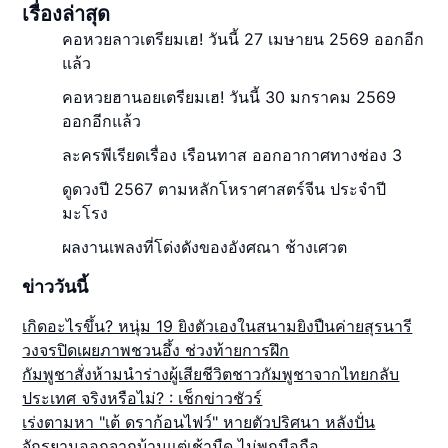
เรื่องล่าสุด
คอหวยลาวเตรียมเฮ! วันนี้ 27 เมษายน 2569 ออกอีก
แล้ว
คอหวยฮานอยเตรียมเฮ! วันนี้ 30 มกราคม 2569
ออกอีกแล้ว
ละครพีเรียดเรื่อง เรือนทาส ออกอากาศทางช่อง 3
ดูดวงปี 2567 ตามหลักโหราศาสตร์จีน ประจำปี
มะโรง
ผลงานเพลงที่โด่งดังของอังศณา ช้างเศวต
ข่าววันนี้
เกิดอะไรขึ้น? หนุ่ม 19 ยิงตัวเองในสนามยิงปืนค่ายสุรนารี
วงจรปิดเผยภาพชวนอึ้ง ช่วงท้ายการฝึก
กัมพูชาสั่งห้ามนำร่างผู้เสียชีวิตชาวกัมพูชาจากไทยกลับ
ประเทศ จริงหรือไม่? : เช็กข่าวชัวร์
เร่งตามหา "เต้ ดราก้อนไฟว์" หายตัวปริศนา หลังปั่น
จักรยานออกจากบ้านแต่เช้ามืด ไม่พกมือถือ